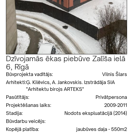
Dzīvojamās ēkas piebūve Zalīša ielā
6, Rīgā
Būvprojekta vadītājs:
Vilnis Šlars
Arhitekti:
Ģ. Kilēvics, A. Jankovskis. Izstrādāja SIA
"Arhitektu birojs ARTEKS"
Pasūtītājs:
Privātpersona
Projektēšanas laiks:
2009-2011
Stadija:
Nodots ekspluatācijā (2014)
Būvdarbu veicējs:
Kopējā platība:
jaubūves daļa - 550m2