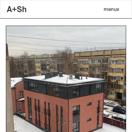
A+Sh
menu
x