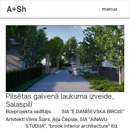
A+Sh
menu
x
Pilsētas galvenā laukuma izveide,
Salaspilī
Būvprojekta vadītājs:
SIA "E.DANIŠEVSKA BIROJS"
Arhitekti:
Vilnis Šlars, Aija Čepule, SIA "AINAVU
STUDIJA", "brook interior architecture" ltd.