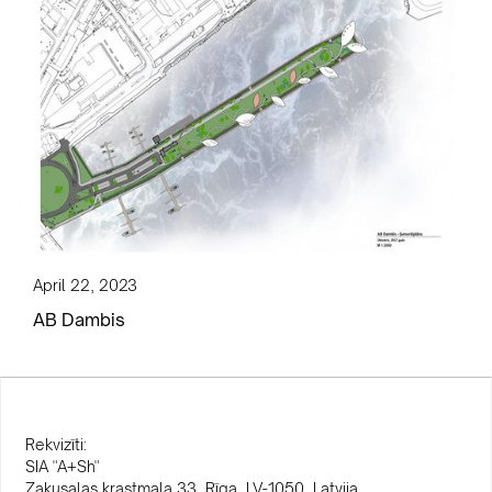
April 22, 2023
AB Dambis
Rekvizīti:
SIA "A+Sh"
Zaķusalas krastmala 33, Rīga, LV-1050, Latvija