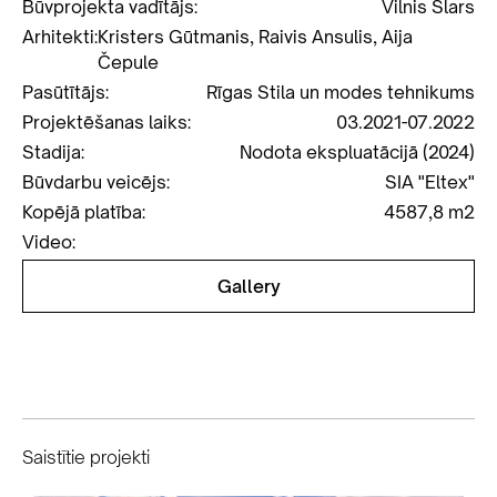
Būvprojekta vadītājs:
Vilnis Šlars
Arhitekti:
Kristers Gūtmanis, Raivis Ansulis, Aija
Čepule
Pasūtītājs:
Rīgas Stila un modes tehnikums
Projektēšanas laiks:
03.2021-07.2022
Stadija:
Nodota ekspluatācijā (2024)
Būvdarbu veicējs:
SIA "Eltex"
Kopējā platība:
4587,8 m2
Video:
Gallery
Saistītie projekti