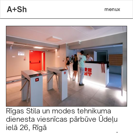
A+Sh
menu
x
Rīgas Stila un modes tehnikuma
dienesta viesnīcas pārbūve Ūdeļu
ielā 26, Rīgā