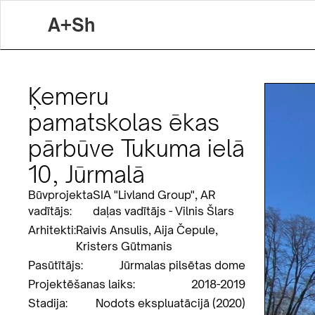
A+Sh
Ķemeru
pamatskolas ēkas
pārbūve Tukuma ielā
10, Jūrmalā
Būvprojekta
SIA "Livland Group", AR
vadītājs:
daļas vadītājs - Vilnis Šlars
Arhitekti:
Raivis Ansulis, Aija Čepule,
Kristers Gūtmanis
Pasūtītājs:
Jūrmalas pilsētas dome
Projektēšanas laiks:
2018-2019
Stadija:
Nodots ekspluatācijā (2020)