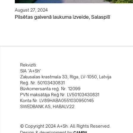
August 27, 2024
Pilsētas galvenā laukuma izveide, Salaspilī
Rekvizīti:
SIA "A+Sh"
Zaķusalas krastmala 33, Rīga, LV-1050, Latvija
Reģ. Nr. 50103430831
Būvkomersanta reģ. Nr. 12099
PVN maksātāja Reģ Nr. LV50103430831
Konta Nr. LV89HABA0551030950145
SWEDBANK AS, HABALV22
© Copyright 2024 A+Sh. All Rights Reserved.
Design & development by
CAMPA