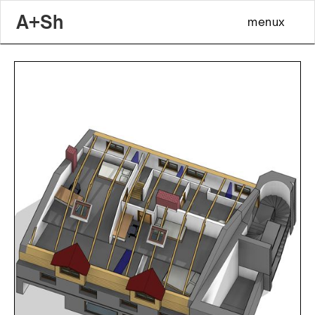
A+Sh
menu
x